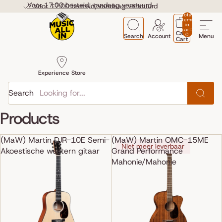
Skip to content
Voor 17:00 besteld, vandaag verstuurd
Voor 17:00 besteld, vandaag verstuurd
Total
items
in
cart:
Cart
0
Search
Account
Menu
Cart
Experience Store
Search
Products
(MaW) Martin DJR-10E Semi-
(MaW) Martin OMC-15ME
Niet meer leverbaar
Akoestische western gitaar
Grand Performance
Mahonie/Mahonie