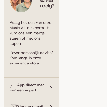
nodig?
Vraag het een van onze
Music All In experts. Je
kunt ons een
mailtje
sturen
of met ons
appen
.
Liever persoonlijk advies?
Kom langs in
onze
experience store
.
App direct met
een expert
Stuur een mail