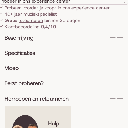
Probeer in ons experience center
Probeer voordat je koopt in ons
experience center
40+ jaar muziekspecialist
Gratis
retourneren
binnen 30 dagen
Klantbeoordeling
9,4/10
Beschrijving
Specificaties
Video
Eerst proberen?
Herroepen en retourneren
Hulp