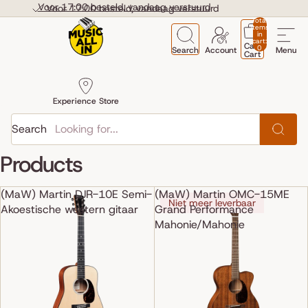
Skip to content
Voor 17:00 besteld, vandaag verstuurd
Voor 17:00 besteld, vandaag verstuurd
Total
items
in
cart:
Cart
0
Search
Account
Menu
Cart
Experience Store
Search
Products
(MaW) Martin DJR-10E Semi-
(MaW) Martin OMC-15ME
Niet meer leverbaar
Akoestische western gitaar
Grand Performance
Mahonie/Mahonie