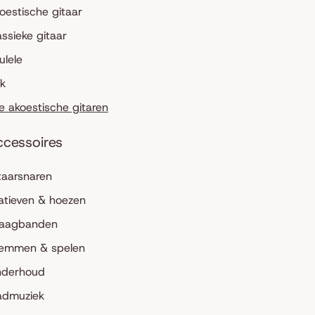
oestische gitaar
assieke gitaar
ulele
lk
le akoestische gitaren
ccessoires
taarsnaren
atieven & hoezen
aagbanden
emmen & spelen
derhoud
admuziek