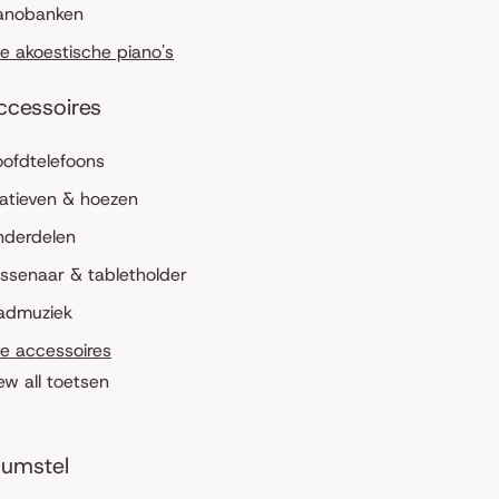
anobanken
le akoestische piano's
ccessoires
ofdtelefoons
atieven & hoezen
nderdelen
ssenaar & tabletholder
admuziek
le accessoires
ew all toetsen
umstel