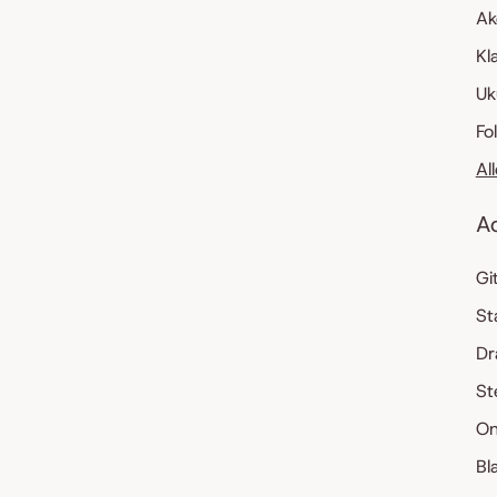
Ak
Kl
Uk
Fo
Al
A
Gi
St
Dr
St
On
Bl