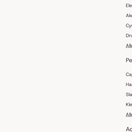
El
Ak
Cy
Dr
Al
Pe
Ca
Ha
Sl
Kl
Al
Ac