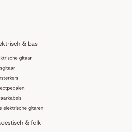
ektrisch & bas
ektrische gitaar
sgitaar
rsterkers
fectpedalen
taarkabels
le elektrische gitaren
oestisch & folk