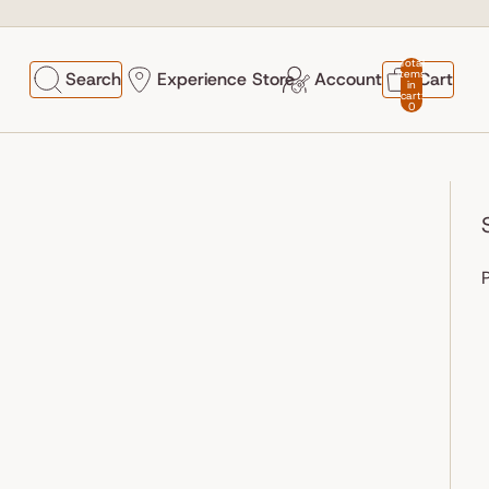
Total
items
Search
Experience Store
Account
Cart
in
cart:
0