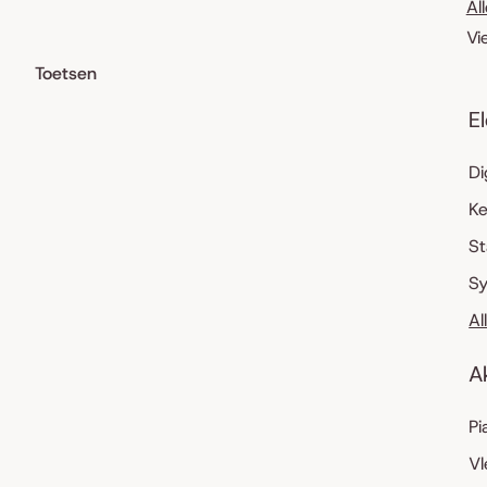
Al
Vi
Toetsen
E
Di
K
S
Sy
Al
A
Pi
Vl