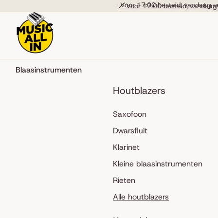
Skip to content
Voor 17:00 besteld, vandaag v
Voor 17:00 besteld, vandaag
Blaasinstrumenten
Houtblazers
Saxofoon
Dwarsfluit
Klarinet
Kleine blaasinstrumenten
Rieten
Alle houtblazers