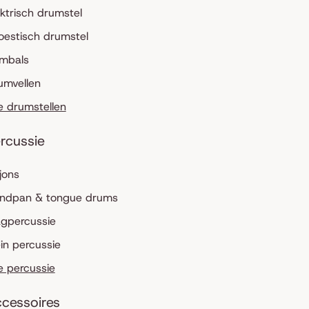
ektrisch drumstel
oestisch drumstel
mbals
umvellen
le drumstellen
rcussie
jons
ndpan & tongue drums
agpercussie
ein percussie
le percussie
cessoires