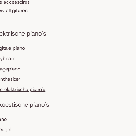
le accessoires
ew all gitaren
lektrische piano's
gitale piano
eyboard
tagepiano
nthesizer
le elektrische piano's
koestische piano's
ano
eugel