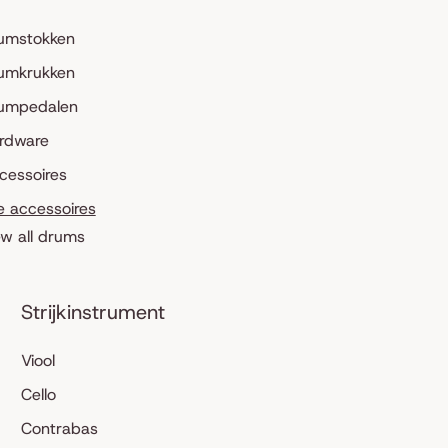
umstokken
umkrukken
umpedalen
rdware
cessoires
le accessoires
ew all drums
Strijkinstrument
Viool
Cello
Contrabas