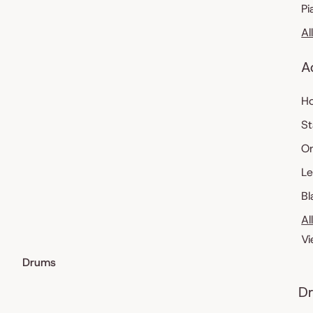
Pi
Al
A
Ho
St
O
Le
Bl
Al
Vi
Drums
Dr