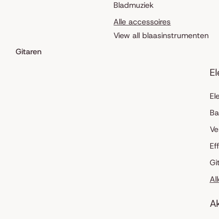
Bladmuziek
Alle accessoires
View all blaasinstrumenten
Gitaren
El
El
Ba
Ve
Ef
Gi
Al
Ak