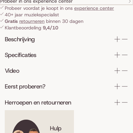
Probeer in ons experience center
Probeer voordat je koopt in ons
experience center
40+ jaar muziekspecialist
Gratis
retourneren
binnen 30 dagen
Klantbeoordeling
9,4/10
Beschrijving
Specificaties
Video
Eerst proberen?
Herroepen en retourneren
Hulp