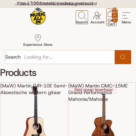
Skip to content
Voor 17:00 besteld, vandaag verstuurd
Voor 17:00 besteld, vandaag verstuurd
Total
items
in
cart:
Cart
0
Search
Account
Menu
Cart
Experience Store
Search
Products
(MaW) Martin DJR-10E Semi-
(MaW) Martin OMC-15ME
Niet meer leverbaar
Akoestische western gitaar
Grand Performance
Mahonie/Mahonie