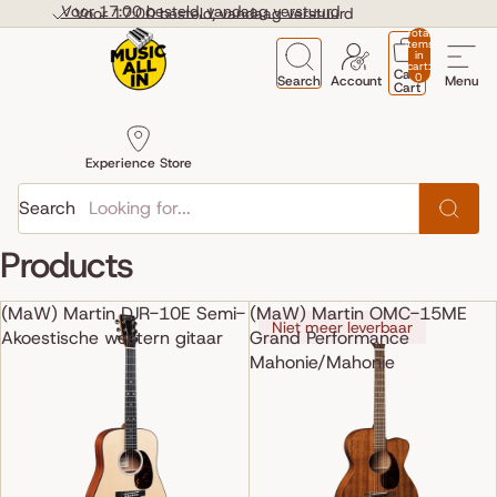
Skip to content
Voor 17:00 besteld, vandaag verstuurd
Voor 17:00 besteld, vandaag verstuurd
Total
items
in
cart:
Cart
0
Search
Account
Menu
Cart
Experience Store
Search
Products
(MaW) Martin DJR-10E Semi-
(MaW) Martin OMC-15ME
Niet meer leverbaar
Akoestische western gitaar
Grand Performance
Mahonie/Mahonie