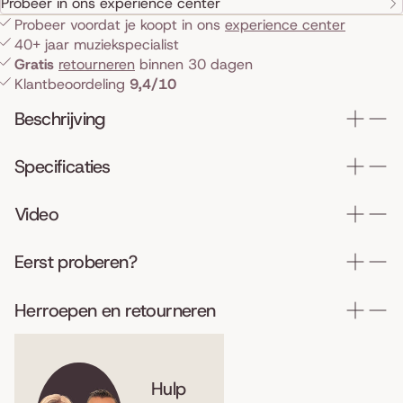
Probeer in ons experience center
Probeer voordat je koopt in ons
experience center
40+ jaar muziekspecialist
Gratis
retourneren
binnen 30 dagen
Klantbeoordeling
9,4/10
Beschrijving
Specificaties
Video
Eerst proberen?
Herroepen en retourneren
Hulp