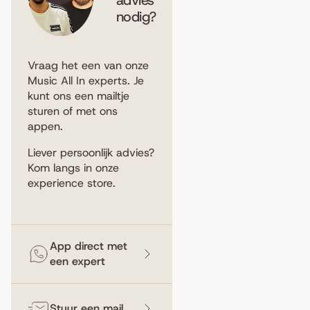
nodig?
Vraag het een van onze
Music All In experts. Je
kunt ons een
mailtje
sturen
of met ons
appen
.
Liever persoonlijk advies?
Kom langs in
onze
experience store
.
App direct met
een expert
Stuur een mail