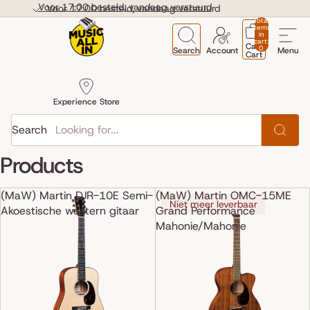
Skip to content
Voor 17:00 besteld, vandaag verstuurd
Voor 17:00 besteld, vandaag verstuurd
Total
items
in
cart:
Cart
0
Search
Account
Menu
Cart
Experience Store
Search
Products
(MaW) Martin DJR-10E Semi-
(MaW) Martin OMC-15ME
Niet meer leverbaar
Akoestische western gitaar
Grand Performance
Mahonie/Mahonie