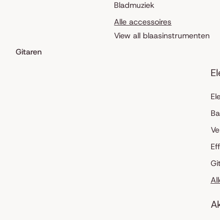
Bladmuziek
Alle accessoires
View all blaasinstrumenten
Gitaren
El
El
Ba
Ve
Ef
Gi
Al
Ak