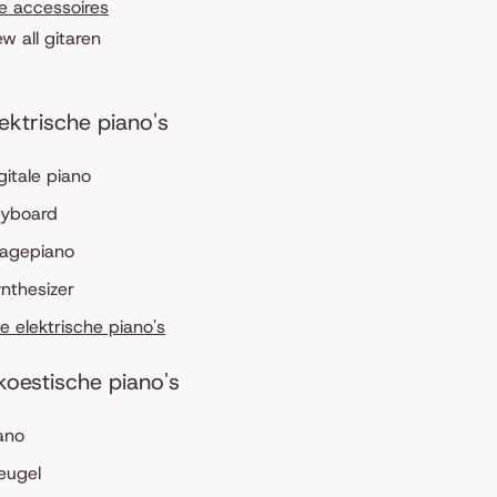
le accessoires
ew all gitaren
lektrische piano's
gitale piano
eyboard
tagepiano
nthesizer
le elektrische piano's
koestische piano's
ano
eugel