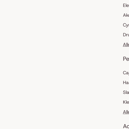
El
Ak
Cy
Dr
Al
Pe
Ca
Ha
Sl
Kl
Al
Ac