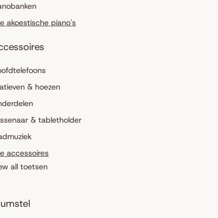
anobanken
le akoestische piano's
ccessoires
ofdtelefoons
atieven & hoezen
nderdelen
ssenaar & tabletholder
admuziek
le accessoires
ew all toetsen
umstel