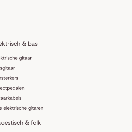
ektrisch & bas
ektrische gitaar
sgitaar
rsterkers
fectpedalen
taarkabels
le elektrische gitaren
oestisch & folk