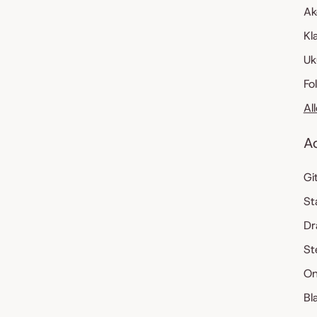
Ak
Kl
Uk
Fo
Al
A
Gi
St
Dr
St
On
Bl