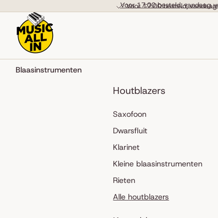
Skip to content
Voor 17:00 besteld, vandaag v
Voor 17:00 besteld, vandaag
Blaasinstrumenten
Houtblazers
Saxofoon
Dwarsfluit
Klarinet
Kleine blaasinstrumenten
Rieten
Alle houtblazers