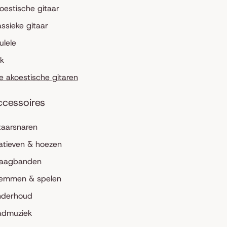
oestische gitaar
assieke gitaar
ulele
lk
le akoestische gitaren
ccessoires
taarsnaren
atieven & hoezen
aagbanden
emmen & spelen
derhoud
admuziek