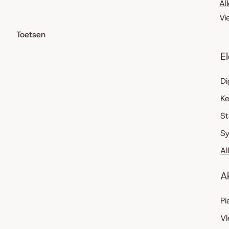
Al
Vi
Toetsen
E
Di
K
S
Sy
Al
A
Pi
Vl