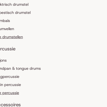
ektrisch drumstel
oestisch drumstel
mbals
umvellen
le drumstellen
rcussie
jons
ndpan & tongue drums
agpercussie
ein percussie
le percussie
cessoires