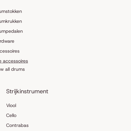
umstokken
umkrukken
umpedalen
rdware
cessoires
le accessoires
ew all drums
Strijkinstrument
Viool
Cello
Contrabas