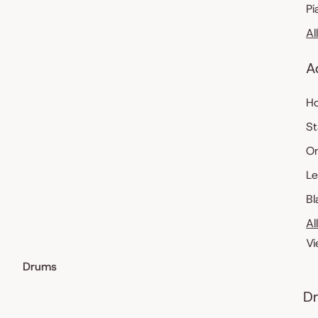
Pi
Al
A
Ho
St
O
Le
Bl
Al
Vi
Drums
Dr