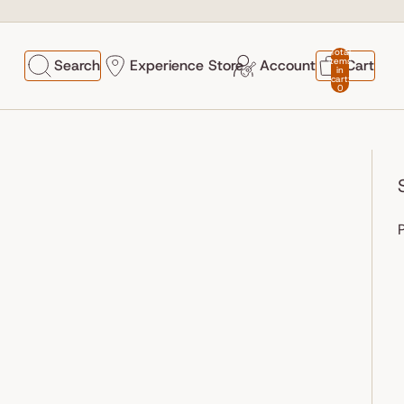
Total
items
Search
Experience Store
Account
Cart
in
cart:
0