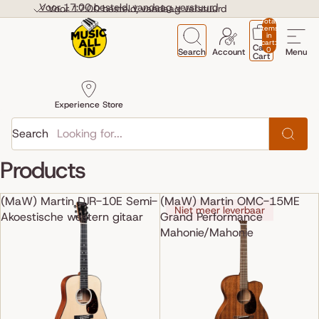
Skip to content
Voor 17:00 besteld, vandaag verstuurd
Voor 17:00 besteld, vandaag verstuurd
Total
items
in
cart:
Cart
0
Search
Account
Menu
Cart
Experience Store
Search
Products
(MaW) Martin DJR-10E Semi-
(MaW) Martin OMC-15ME
Niet meer leverbaar
Akoestische western gitaar
Grand Performance
Mahonie/Mahonie