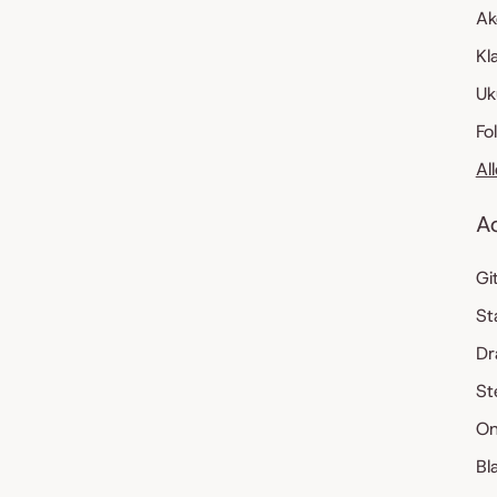
Ak
Kl
Uk
Fo
Al
A
Gi
St
Dr
St
On
Bl