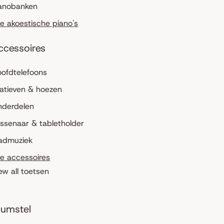
anobanken
le akoestische piano's
ccessoires
ofdtelefoons
atieven & hoezen
nderdelen
ssenaar & tabletholder
admuziek
le accessoires
ew all toetsen
umstel