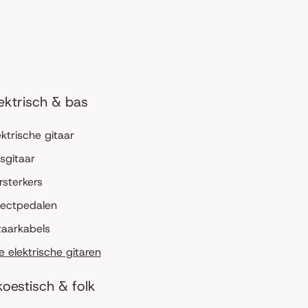
ektrisch & bas
ektrische gitaar
sgitaar
rsterkers
fectpedalen
taarkabels
le elektrische gitaren
oestisch & folk