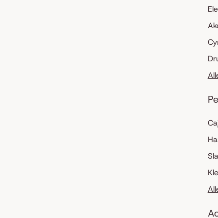
El
Ak
Cy
Dr
Al
Pe
Ca
Ha
Sl
Kl
Al
Ac