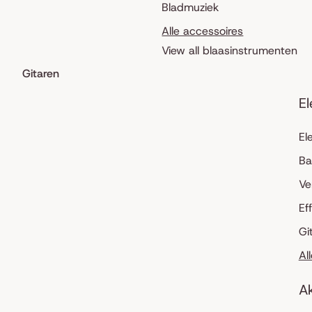
Bladmuziek
Alle accessoires
View all blaasinstrumenten
Gitaren
El
El
Ba
Ve
Ef
Gi
Al
Ak