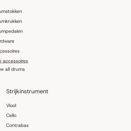
umstokken
umkrukken
umpedalen
rdware
cessoires
le accessoires
ew all drums
Strijkinstrument
Viool
Cello
Contrabas