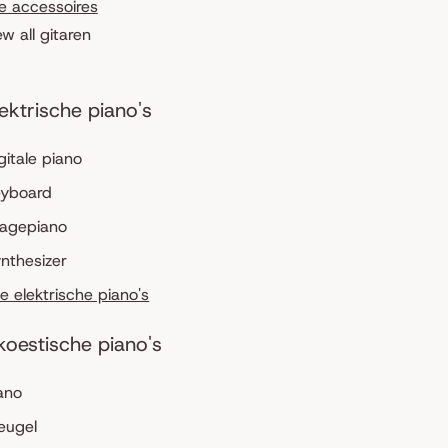
le accessoires
ew all gitaren
lektrische piano's
gitale piano
eyboard
tagepiano
nthesizer
le elektrische piano's
koestische piano's
ano
eugel