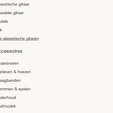
oestische gitaar
assieke gitaar
ulele
lk
le akoestische gitaren
ccessoires
taarsnaren
atieven & hoezen
aagbanden
emmen & spelen
derhoud
admuziek