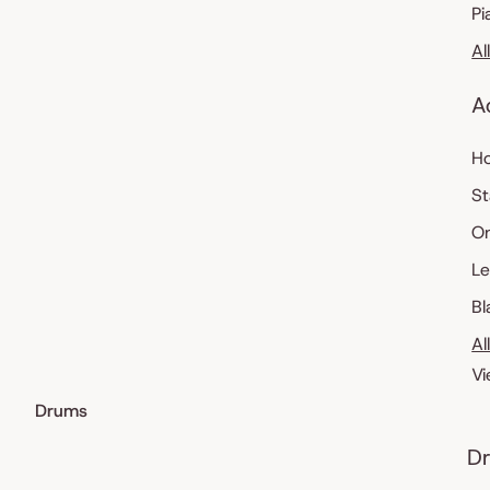
Pi
Al
A
Ho
St
O
Le
Bl
Al
Vi
Drums
Dr