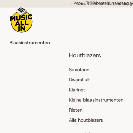
Skip to content
Voor 17:00 besteld, vandaag v
Voor 17:00 besteld, vandaag
Blaasinstrumenten
Houtblazers
Saxofoon
Dwarsfluit
Klarinet
Kleine blaasinstrumenten
Rieten
Alle houtblazers