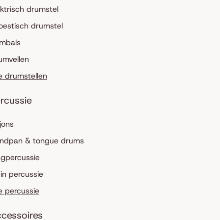
ektrisch drumstel
oestisch drumstel
mbals
umvellen
le drumstellen
rcussie
jons
ndpan & tongue drums
agpercussie
ein percussie
le percussie
cessoires