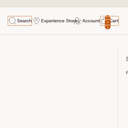
Total
items
Search
Experience Store
Account
Cart
in
cart:
0