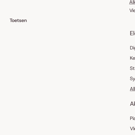
Al
Vi
Toetsen
E
Di
K
S
Sy
Al
A
Pi
Vl